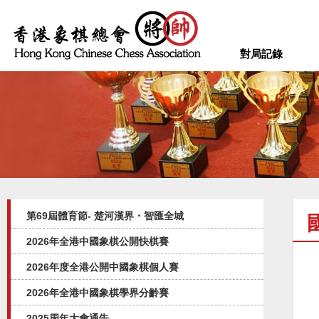
對局記錄
第69屆體育節- 楚河漢界・智匯全城
2026年全港中國象棋公開快棋賽
2026年度全港公開中國象棋個人賽
2026年全港中國象棋學界分齡賽
2025周年大會通告